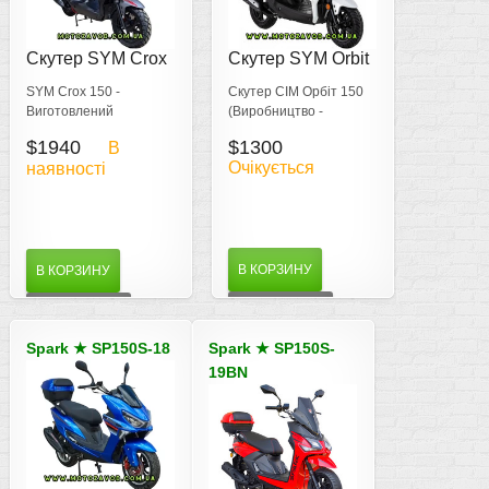
Скутер SYM Crox
Скутер SYM Orbit
150
150 new (Тайвань)
SYM Crox 150 -
Скутер СІМ Орбіт 150
Виготовлений
(Виробництво -
компанією Sanyang
Тайвань) відповідає
$1940
$1300
В
Motor Co.,
стандарту EURO 4
Очікується
наявності
співвласником Hyundai,
з використанням
сучасного обладнання
В КОРЗИНУ
В КОРЗИНУ
ДЕТАЛЬНІШЕ
ДЕТАЛЬНІШЕ
Spark
★
SP150S-18
Spark
★
SP150S-
19BN