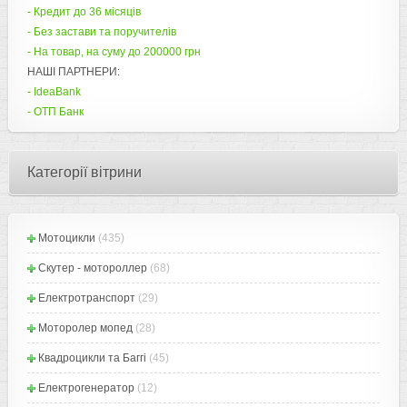
- Кредит до 36 місяців
- Без застави та поручителів
- На товар, на суму до 200000 грн
НАШІ ПАРТНЕРИ:
- IdeaBank
- ОТП Банк
Категорії вітрини
Мотоцикли
(435)
Скутер - мотороллер
(68)
Електротранспорт
(29)
Моторолер мопед
(28)
Квадроцикли та Баггі
(45)
Електрогенератор
(12)