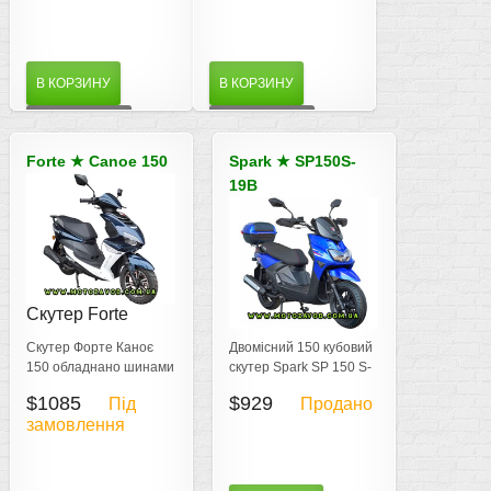
В КОРЗИНУ
В КОРЗИНУ
ДЕТАЛЬНІШЕ
ДЕТАЛЬНІШЕ
Forte
★
Canoe 150
Spark
★
SP150S-
19B
Скутер Forte
Скутер Спарк
Canoe 150
SP150S-19B
Скутер Форте Каноє
Двомісний 150 кубовий
150 обладнано шинами
скутер Spark SP 150 S-
13-ми шинами з чітким
19B з широким
$1085
$929
Під
Продано
протектором
протектором гуми - для
замовлення
потужність 8,5 к.с.
доріг з асфальтовим та
ґрунтовим покриттям