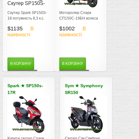
Скутер SP150S-
Скутер Spark
18
SP150S-19BN
Скутер Spark SP150S-
Моторолер Спарк
18 потужність 8,3 к.с.
СП150С-19БН колеса
швидкість 85 км\год,
12 дюймів 150 кубів 8
$1135
$1002
В
В
двомісний
кінських сил
наявності
наявності
В КОРЗИНУ
В КОРЗИНУ
ДЕТАЛЬНІШЕ
ДЕТАЛЬНІШЕ
Spark
★
SP150s-
Sym
★
Symphony
17R
SR150
Скутер SP150S-
Sym Symphony
17R
SR150
Купити скутер Спарк
Скутер Сім Сімфоні