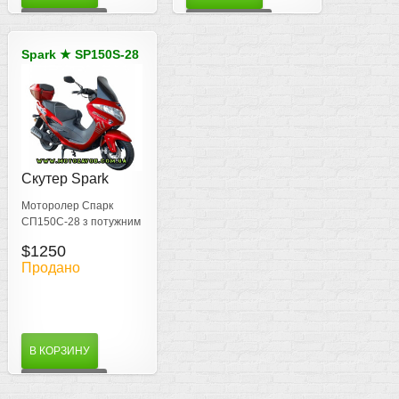
ДЕТАЛЬНІШЕ
ДЕТАЛЬНІШЕ
Spark
★
SP150S-28
Скутер Spark
SP150S-28 - 150
Моторолер Спарк
куб. см
СП150С-28 з потужним
двигуном 150 см3 та
$1250
великими колесами
Продано
В КОРЗИНУ
ДЕТАЛЬНІШЕ