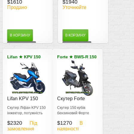
$1610
$1940
потужностях Hyundai, 2
Продано
Уточнюйте
роки гарантія
В КОРЗИНУ
В КОРЗИНУ
ДЕТАЛЬНІШЕ
ДЕТАЛЬНІШЕ
Lifan
★
KPV 150
Forte
★
BWS-R 150
Lifan KPV 150
Скутер Forte
BWS-R 150cc
Скутер Ліфан KPV 150
Скутер 150 кубів
інжектор, потужність
бензиновий Форте
12,2 к.с. розвиває
БВС-Р 150 ми3 9,7 к.с.
$2320
$1270
Під
В
швидкість 112 км на
повітряне охолодження
замовлення
наявності
годину