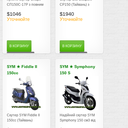
СП150С-17Р з повним
СР150 (Тайвань) з
пакетом документів та
(Великими 16
$1046
$1940
гарантією, замовити
дюймовими колесами)
Уточнюйте
Уточнюйте
доставка - Львів
Україна.
В КОРЗИНУ
В КОРЗИНУ
ДЕТАЛЬНІШЕ
ДЕТАЛЬНІШЕ
SYM
★
Fiddle II
SYM
★
Symphony
150cc
150 S
Скутер SYM
SYM Symphony
Fiddle II 150
150
Скутер SYM Fiddle II
Надійний скутер SYM
150cc (Тайвань)
Symphony 150 см3 від
виготовляється на
виробника Hyundai