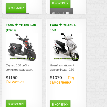
В КОРЗИНУ
В КОРЗИНУ
ДЕТАЛЬНІШЕ
ДЕТАЛЬНІШЕ
Fada
★
YB150T-35
Fada
★
YB150T-
(BWS)
15D
Скутер Fada
Скутер Fada
YB150T-35 (BWS)
YB150T-15D
Скутер 150 см3 з
Новий китайський
великими колесами,
скутер Фада - 150
нова сучасна модель
кубовий Fada YB150T-
$1150
$1070
Під
Фада
11 продаж, гарантія
Очікується
замовлення
доставка по Україні
В КОРЗИНУ
В КОРЗИНУ