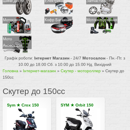
Шини Диски
Електрика
Запчастини
Мотохімія
Кофр Багажник
Мотоекіпірування
Мото
Аксесуари
Графік роботи:
Інтернет Магазин
- 24/7
Мотосалон
- Пн.-Пт. з
10.00 до 18.00 Сб. з 10.00 до 15.00 Нд. Вихідний
Головна
»
Інтернет-магазин
»
Скутер - мотороллер
»
Скутер до
150cc
Скутер до 150cc
Sym
★
Crox 150
SYM
★
Orbit 150