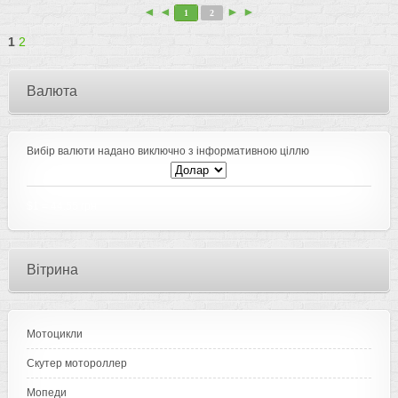
◄ ◄
► ►
1
2
1
2
Валюта
Вибір валюти надано виключно з інформативною ціллю
$1
=
44.55 грн
Вітрина
Мотоцикли
Скутер мотороллер
Мопеди