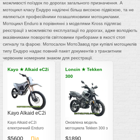
можливості поїздок по дорогах загального призначення. А
мотоцикл класу Ендуро наділені більш високою підвіскою, та не
являються професійними позашляховими мотоциклами.
Мотоцикл Enduro в порівнянні з моделями Kross підлягає
реєстрації з можливістю експлуатації по дорогах, адже володіють
вказівниками поворотів світловими приборами в якості стоп
сигналу та фарою. Мотосалон МотоЗавод при купівлі мотоциклів
типу Ендуро надає повний пакет документів з транзитним
червоним номерним знаком для реєстрації.
Kayo
★
Alkaid eC2i
Loncin
★
Tekken
300
Kayo Alkaid eC2i
Tekken 300
Kayo Alkaid eC2i
Оновлена модель
електричний Enduro
мотоцикла Tekken 300 з
мотоцикл 21 000 Вт (29
потужністю 27.2 к.с. та
$5600
$1890
Під
к.с.) до 130 км на одній
робочим об`ємом