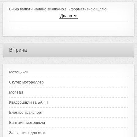
Вибір валюти надано виключно з інформативною ціллю
$1
=
44.55 грн
Вітрина
Мотоцикли
Скутер мотороллер
Мопеди
Квадроцикли та БАГГІ
Електро транспорт
Вантажні мотоцикли
Запчастини для мото