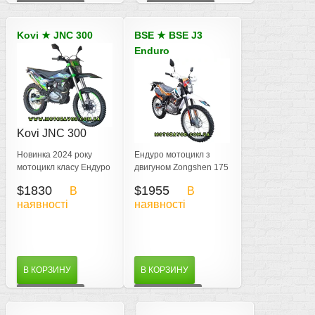
ДЕТАЛЬНІШЕ
ДЕТАЛЬНІШЕ
Kovi
★
JNC 300
BSE
★
BSE J3
Enduro
Kovi JNC 300
BSE J3 Enduro
250
Новинка 2024 року
Ендуро мотоцикл з
мотоцикл класу Ендуро
двигуном Zongshen 175
- Kovi JNC 300 двигун
FMN та потужністю 21
$1830
$1955
В
В
ZONGSHEN 21.8 к.с.
к.с. при вазі 103 кг
наявності
наявності
В КОРЗИНУ
В КОРЗИНУ
ДЕТАЛЬНІШЕ
ДЕТАЛЬНІШЕ