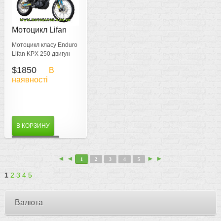
Мотоцикл Lifan
KPX 250
Мотоцикл класу Enduro
Lifan KPX 250 двигун
NBS 172FMM
$1850
В
потужність 21 к.с.
наявності
В КОРЗИНУ
ДЕТАЛЬНІШЕ
◄ ◄
► ►
1
2
3
4
5
1
2
3
4
5
Валюта