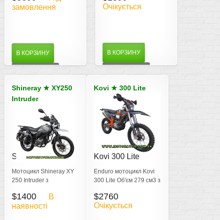
Очікується
замовлення
зарядці
двигуна 299,4 см3
В КОРЗИНУ
В КОРЗИНУ
ДЕТАЛЬНІШЕ
ДЕТАЛЬНІШЕ
Shineray
★
XY250
Kovi
★
300 Lite
Intruder
Shineray Intruder
Kovi 300 Lite
250
Мотоцикл Shineray XY
Enduro мотоцикл Kovi
250 Intruder з
300 Lite Об'єм 279 см3 з
потужністю 17 к.с. 247
потужністю 28 к.с. КПП
$1400
$2760
В
см³
6-ти ступінчаста,
Очікується
наявності
Вантажопідйомність
рідинне охолодження
195 кг