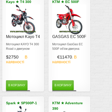
Kayo
★
T4 300
KTM
★
EC 500F
Мотоцикл Kayo Т4
GASGAS EC 500F
300
Мотоцикл KAYO Т4 300
Мотоцикл GasGas EC
Road з двигуном
500F об'єм двигуна:
ZONGSHEN PR
510,9 см³ - 1-
$2750
€11470
В
. В
ZS175FMM-5
циліндровий, 4-тактний
наявності
наявності
потужність 25 к.с.
двигун КПП: 6-
ступінчаста Висота
сидіння: 956 мм
Потужність: 65 к.с.
В КОРЗИНУ
В КОРЗИНУ
ДЕТАЛЬНІШЕ
ДЕТАЛЬНІШЕ
Spark
★
SP300P-1
KTM
★
Adventure
390