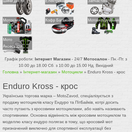
Шини Диски
Електрика
Запчастини
Мотохімія
Кофр Багажник
Мотоекіпірування
Мото
Аксесуари
Графік роботи:
Інтернет Магазин
- 24/7
Мотосалон
- Пн.-Пт. з
10.00 до 18.00 Сб. з 10.00 до 15.00 Нд. Вихідний
Головна
»
Інтернет-магазин
»
Мотоцикли
»
Enduro Kross - крос
Enduro Kross - крос
Українська торгова марка – MotoZavod, спеціалізується з
продажу мотоциклів класу Ендуро та ПітБайків, котрі досить
часто путають з кросовими мотоциклами, або навіть називають
спортивними. Основна відмінність між кросовим мотоциклом та
моделлю класу ендуро полягає в тому, що кросовий мот
призначений виключно для спортивної експлуатації без