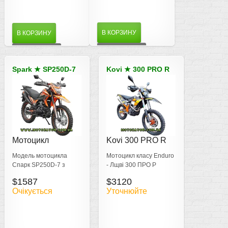
В КОРЗИНУ
В КОРЗИНУ
ДЕТАЛЬНІШЕ
ДЕТАЛЬНІШЕ
Spark
★
SP250D-7
Kovi
★
300 PRO R
Мотоцикл
Kovi 300 PRO R
SP250D-7
Модель мотоцикла
Мотоцикл класу Enduro
Спарк SP250D-7 з
- Лщві 300 ПРО Р
обємом 249 см3 володіє
Потужність – 28,56 к.с.
$1587
$3120
потужністю 18 к.с. 5-
повна вага 124,9 кг.
Очікується
Уточнюйте
ступінчаста КПП
рідинне охолодження