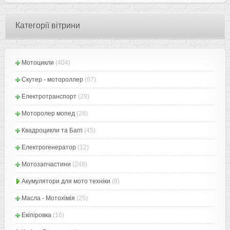
Категорії вітрини
Мотоцикли
(404)
Скутер - мотороллер
(67)
Електротранспорт
(29)
Моторолер мопед
(28)
Квадроцикли та Баггі
(45)
Електрогенератор
(12)
Мотозапчастини
(248)
Акумулятори для мото техніки
(8)
Масла - Мотохімія
(25)
Екіпіровка
(16)