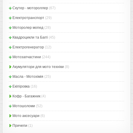
Скутер - мотороллер
(67)
Електротранспорт
(29)
Моторолер мопед
(28)
Квадроцикли та Баггі
(45)
Електрогенератор
(12)
Мотозапчастини
(244)
Акумулятори для мото техніки
(8)
Масла - Мотохімія
(25)
Екіпіровка
(16)
Кофр - Багажник
(4)
Мотошоломи
(52)
Мото аксесуари
(6)
Причепи
(1)