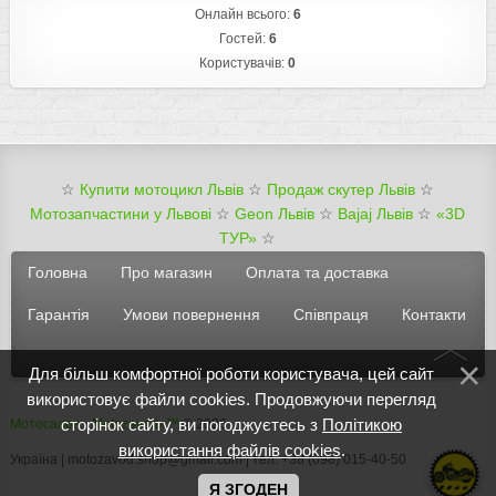
Онлайн всього:
6
Гостей:
6
Користувачів:
0
☆
Купити мотоцикл Львів
☆
Продаж скутер Львів
☆
Мотозапчастини у Львові
☆
Geon Львів
☆
Bajaj Львів
☆
«3D
ТУР»
☆
Головна
Про магазин
Оплата та доставка
Гарантія
Умови повернення
Співпраця
Контакти
Для більш комфортної роботи користувача, цей сайт
використовує файли cookies. Продовжуючи перегляд
сторінок сайту, ви погоджуєтесь з
Політикою
Мотосалон «Motozavod»™
© 2026
використання файлів cookies
.
Україна | motozavod.shop@gmail.com | тел: +38 (098) 015-40-50
Я ЗГОДЕН