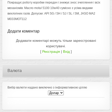
Покращує роботу коробки передач і знижує знос зчеплення і всіх
механізмів. Масло motul 5100 10w40 сумісно з усіма видами
вихлопних газів. Допуски: API SG / SH / SJ / SL / SM, JASO MA2
M033MOT112
Додати коментар
Додавати коментарі можуть тільки зареєстровані
користувачі.
[
Реєстрація
|
Вхід
]
Валюта
Вибір валюти надано виключно з інформативною ціллю
$1
=
44.55 грн