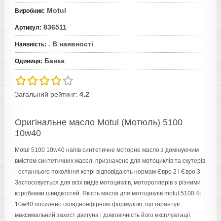
Motul
Виробник
:
836511
Артикул
:
. В наявності
Наявність
:
Банка
Одиниця
:
Загальний рейтинг:
4.2
Оригінальне масло Motul (Мотюль) 5100
10w40
Motul 5100 10w40 напів синтетичне моторне масло з домінуючим
вмістом синтетичних масел, призначене для мотоциклів та скутерів
- останнього покоління котрі відповідають нормам Євро 2 і Євро 3.
Застосовується для всіх видів мотоциклів, мотороллерів з різними
коробками швидкостей. Якість масла для мотоциклів motul 5100 4t
10w40 посилено складноефірною формулою, що гарантує
максимальний захист двигуна і довговічність його експлуатації.