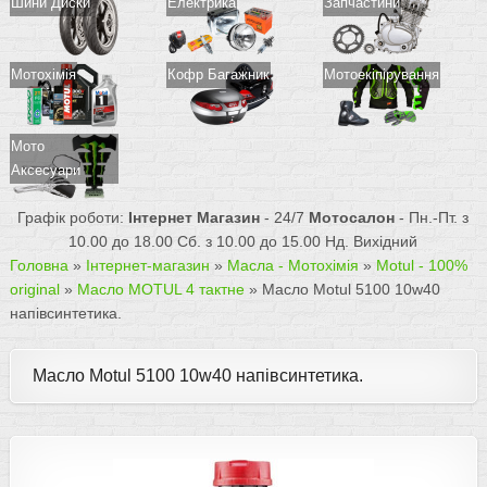
Шини Диски
Електрика
Запчастини
Мотохімія
Кофр Багажник
Мотоекіпірування
Мото
Аксесуари
Графік роботи:
Інтернет Магазин
- 24/7
Мотосалон
- Пн.-Пт. з
10.00 до 18.00 Сб. з 10.00 до 15.00 Нд. Вихідний
Головна
»
Інтернет-магазин
»
Масла - Мотохімія
»
Motul - 100%
original
»
Масло MOTUL 4 тактне
»
Масло Motul 5100 10w40
напівсинтетика.
Масло Motul 5100 10w40 напівсинтетика.