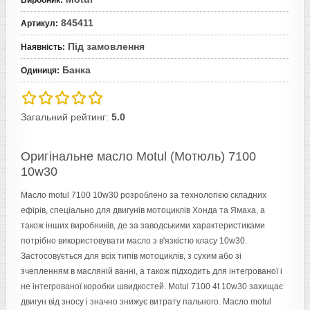
Виробник
:
845411
Артикул
:
Під замовлення
Наявність
:
Банка
Одиниця
:
Загальний рейтинг:
5.0
Оригінальне масло Motul (Мотюль) 7100
10w30
Масло motul 7100 10w30 розроблено за технологією складних
ефірів, спеціально для двигунів мотоциклів Хонда та Ямаха, а
також інших виробників, де за заводськими характеристиками
потрібно використовувати масло з в'язкістю класу 10w30.
Застосовується для всіх типів мотоциклів, з сухим або зі
зчепленням в масляній ванні, а також підходить для інтегрованої і
не інтегрованої коробки швидкостей. Motul 7100 4t 10w30 захищає
двигун від зносу і значно знижує витрату пального. Масло motul