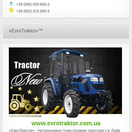
+38 (096) 950-666-3
+38 (063) 315-999-3
«EvroTraktor»™
www.evrotraktor.com.ua
«ЄвроТрактор» - Авторизована точка продажу тракторів у м. Львів