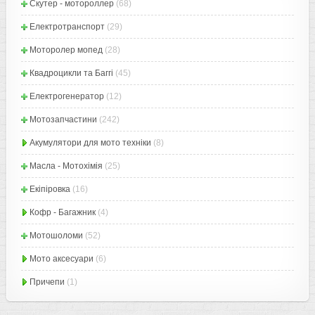
Скутер - мотороллер
(68)
Електротранспорт
(29)
Моторолер мопед
(28)
Квадроцикли та Баггі
(45)
Електрогенератор
(12)
Мотозапчастини
(242)
Акумулятори для мото техніки
(8)
Масла - Мотохімія
(25)
Екіпіровка
(16)
Кофр - Багажник
(4)
Мотошоломи
(52)
Мото аксесуари
(6)
Причепи
(1)