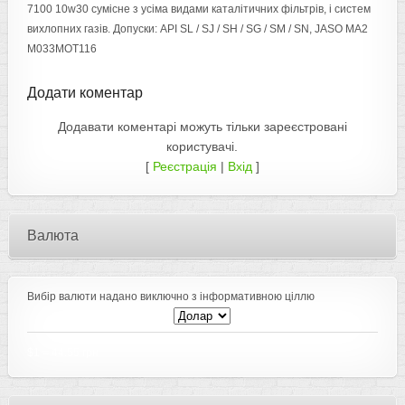
7100 10w30 сумісне з усіма видами каталітичних фільтрів, і систем
вихлопних газів. Допуски: API SL / SJ / SH / SG / SM / SN, JASO MA2
M033MOT116
Додати коментар
Додавати коментарі можуть тільки зареєстровані
користувачі.
[
Реєстрація
|
Вхід
]
Валюта
Вибір валюти надано виключно з інформативною ціллю
$1
=
44.55 грн