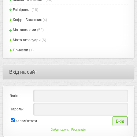
Екіпіровка
(16)
Кофр - Багажник
(4)
Мотошоломи
(52)
Мото аксесуари
(6)
Причепи
(1)
Вхід на сайт
Логін:
Пароль:
запам'ятати
Забув пароль
|
Реєстрація