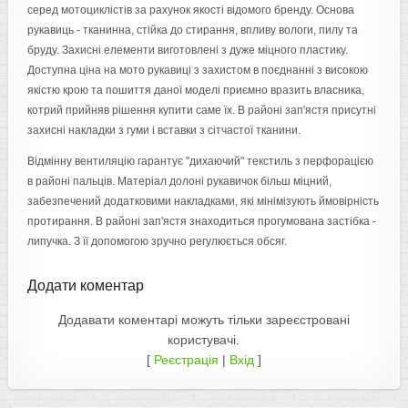
серед мотоциклістів за рахунок якості відомого бренду. Основа
рукавиць - тканинна, стійка до стирання, впливу вологи, пилу та
бруду. Захисні елементи виготовлені з дуже міцного пластику.
Доступна ціна на мото рукавиці з захистом в поєднанні з високою
якістю крою та пошиття даної моделі приємно вразить власника,
котрий прийняв рішення купити саме їх. В районі зап'ястя присутні
захисні накладки з гуми і вставки з сітчастої тканини.
Відмінну вентиляцію гарантує "дихаючий" текстиль з перфорацією
в районі пальців. Матеріал долоні рукавичок більш міцний,
забезпечений додатковими накладками, які мінімізують ймовірність
протирання. В районі зап'ястя знаходиться прогумована застібка -
липучка. З її допомогою зручно регулюється обсяг.
Додати коментар
Додавати коментарі можуть тільки зареєстровані
користувачі.
[
Реєстрація
|
Вхід
]