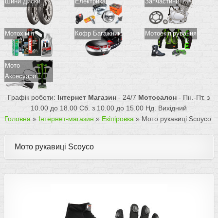
Шини Диски
Електрика
Запчастини
Мотохімія
Кофр Багажник
Мотоекіпірування
Мото
Аксесуари
Графік роботи:
Інтернет Магазин
- 24/7
Мотосалон
- Пн.-Пт. з
10.00 до 18.00 Сб. з 10.00 до 15.00 Нд. Вихідний
Головна
»
Інтернет-магазин
»
Екіпіровка
»
Мото рукавиці Scoyco
Мото рукавиці Scoyco