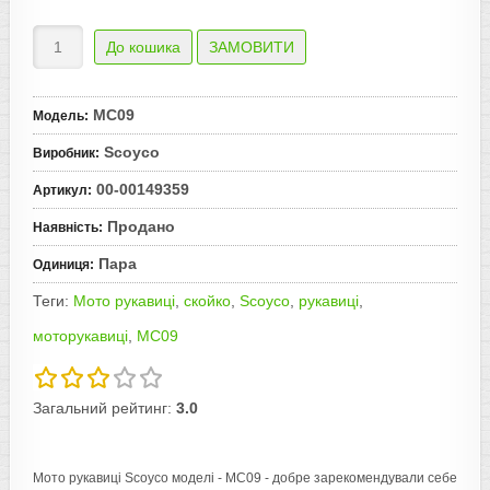
MC09
Модель
:
Scoyco
Виробник
:
00-00149359
Артикул
:
Продано
Наявність
:
Пара
Одиниця
:
Теги:
Мото рукавиці
,
скойко
,
Scoyco
,
рукавиці
,
моторукавиці
,
MC09
Загальний рейтинг:
3.0
Мото рукавиці Scoyco моделі - MC09 - добре зарекомендували себе