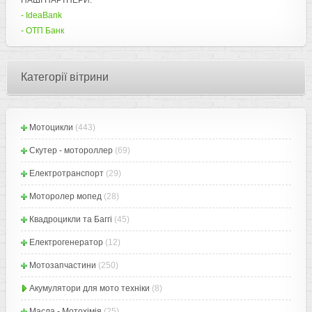
НАШІ ПАРТНЕРИ:
- IdeaBank
- ОТП Банк
Категорії вітрини
Мотоцикли
(443)
Скутер - мотороллер
(69)
Електротранспорт
(29)
Моторолер мопед
(28)
Квадроцикли та Баггі
(45)
Електрогенератор
(12)
Мотозапчастини
(250)
Акумулятори для мото техніки
(8)
Масла - Мотохімія
(25)