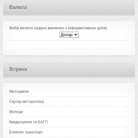
Валюта
Вибір валюти надано виключно з інформативною ціллю
$1
=
44.55 грн
Вітрина
Мотоцикли
Скутер мотороллер
Мопеди
Квадроцикли та БАГГІ
Електро транспорт