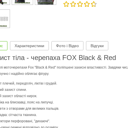
ис
Характеристики
Фото і Відео
Відгуки
ист тіла - черепаха FOX Black & Red
лі моточерепахи Fox "Black & Red" поліпшені захисні властивості. Завдяки ч
ручно і надійно облягає фігуру.
т плечей, передпліч, ліктів і грудей.
ний захист спини.
й захист області нирок.
бка на блискавці, пояс на липучці.
ети з отворами для великих пальців.
адка: сітчаста тканина.
ектори перфоровані, "дихаючі".
ьовані ремені відповідно до розміру.