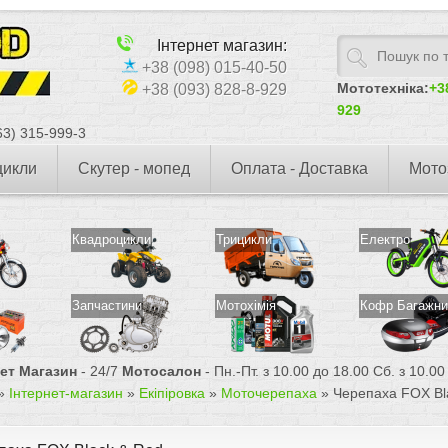
Інтернет магазин:
+38 (098) 015-40-50
Мототехніка:
+3
+38 (093) 828-8-929
929
3) 315-999-3
цикли
Скутер - мопед
Оплата - Доставка
Мото
Квадроцикли
Трицикли
Електро
Запчастини
Мотохімія
Кофр Багажни
нет Магазин
- 24/7
Мотосалон
- Пн.-Пт. з 10.00 до 18.00 Сб. з 10.0
»
Інтернет-магазин
»
Екіпіровка
»
Моточерепаха
»
Черепаха FOX Bl