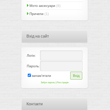
Мото аксесуари
(6)
Причепи
(1)
Вхід на сайт
Логін:
Пароль:
запам'ятати
Забув пароль
|
Реєстрація
Контакти