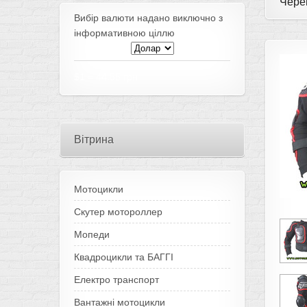
Чере
Вибір валюти надано виключно з
інформативною ціллю
$1
=
44.55 грн
Вітрина
Мотоцикли
Скутер мотороллер
Мопеди
Квадроцикли та БАГГІ
Електро транспорт
Вантажні мотоцикли