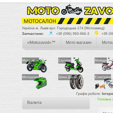
Україна м. Львів вул. Городоцька 174 (Мотозавод)
Запчастини:
+38 (096) 950-666-3
+38 (06
«Motozavod»™
Мото магазин
Мото
Мотоцикли
Скутери
Мопеди
Мотошлем
Шини Диски
Електрика
Графік роботи:
Інтер
Головна
Валюта