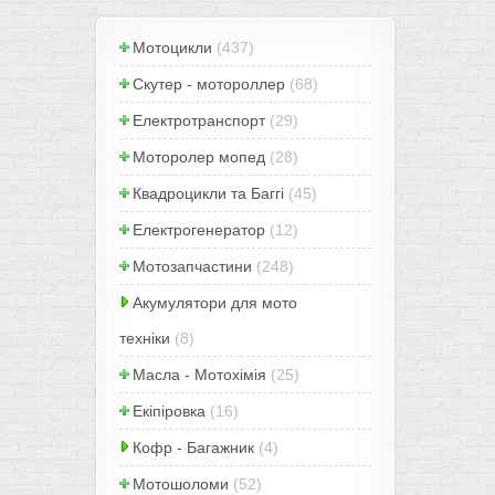
Мотоцикли
(437)
Скутер - мотороллер
(68)
Електротранспорт
(29)
Моторолер мопед
(28)
Квадроцикли та Баггі
(45)
Електрогенератор
(12)
Мотозапчастини
(248)
Акумулятори для мото
техніки
(8)
Масла - Мотохімія
(25)
Екіпіровка
(16)
Кофр - Багажник
(4)
Мотошоломи
(52)