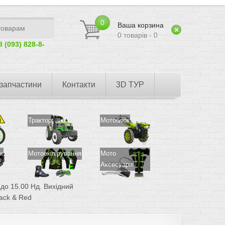
0
Ваша корзина
0 товарів - 0
8 (093) 828-8-
запчастини
Контакти
3D ТУР
Трактор
Мотоблок
к
Мотоекіпірування
Мото
Аксесуари
0 до 15.00 Нд. Вихідний
ack & Red