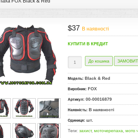
паха FOX Black & Red
$37
В наявності
КУПИТИ В КРЕДИТ
Black & Red
Модель
:
FOX
Виробник
:
00-00016879
Артикул
:
В наявності
Наявність
:
шт.
Одиниця
:
Теги:
захист
,
моточерепаха
,
мото 