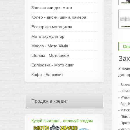
Запчастини для мото
Колео - диски, шини, камера
Електрика мотоцикла
Мото акумулятор
Масло - Мото Хімія
Оп
Шолом - Мотошлем
Зах
Екіпіровка - Мото одяг
У моде
Кофр - Багажник
дуже з
- Захис
- Знім
- М'яки
Продаж в кредит
- Засті
- Манж
- Підкл
Купуй сьогодні - оплачуй згодом
- Прот
- Регул